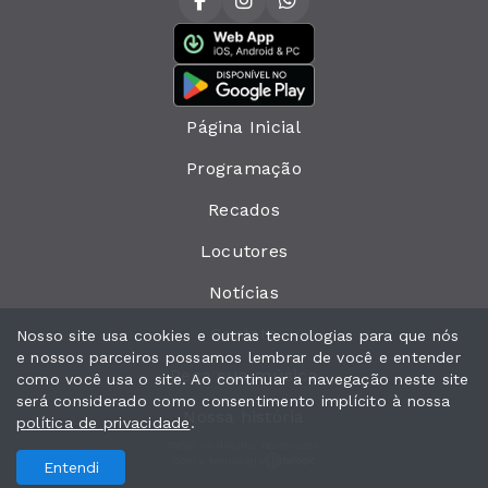
Página Inicial
Programação
Recados
Locutores
Notícias
Contato
Nosso site usa cookies e outras tecnologias para que nós
e nossos parceiros possamos lembrar de você e entender
Peça sua música
como você usa o site. Ao continuar a navegação neste site
será considerado como consentimento implícito à nossa
Nossa história
política de privacidade
.
Todos os direitos reservados.
Com a tecnologia
Entendi