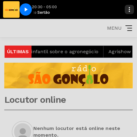
20:30 - 05:00
Luar do Sertão
MENU
e-book infantil sobre o agronegócio
ÚLTIMAS
Agrishow 2025 a
Locutor online
Nenhum locutor está online neste
momento.