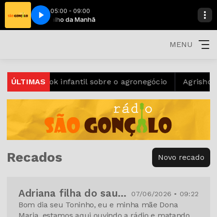
05:00 - 09:00
Orvalho da Manhã
MENU
-book infantil sobre o agronegócio
ÚLTIMAS
Agrishow 2025 apr
Recados
Novo recado
Adriana filha do saudoso Dorival Bento
07/06/2026 • 09:22
Bom dia seu Toninho, eu e minha mãe Dona
Maria, estamos aqui ouvindo a rádio e matando