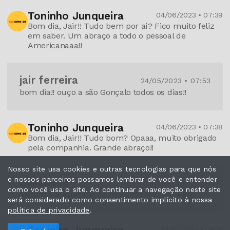
Toninho Junqueira
04/06/2023 • 07:39
Bom dia, Jair!! Tudo bem por aí? Fico muito feliz
em saber. Um abraço a todo o pessoal de
Americanaaa!!
jair ferreira
24/05/2023 • 07:53
bom dia!! ouço a são Gonçalo todos os dias!!
Toninho Junqueira
04/06/2023 • 07:38
Bom dia, Jair!! Tudo bom? Opaaa, muito obrigado
pela companhia. Grande abraço!!
Nosso site usa cookies e outras tecnologias para que nós
e nossos parceiros possamos lembrar de você e entender
Elisabete
22/01/2023 • 07:21
como você usa o site. Ao continuar a navegação neste site
Matando a saudade do meu interior (RAFARD)
será considerado como consentimento implícito à nossa
política de privacidade
.
22/01/2023 • 09:13