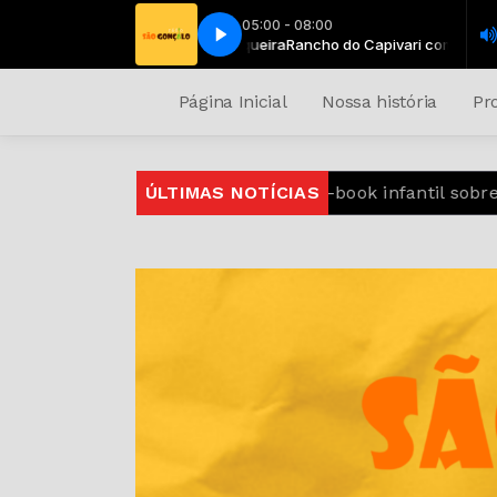
05:00 - 08:00
ho do Capivari com Toninho Junqueira
Rancho do Capivari com Toninho
Página Inicial
Nossa história
Pr
taneja
Agrishow 2025 lança e-book infantil sobre o a
ÚLTIMAS NOTÍCIAS