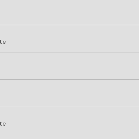
te
te