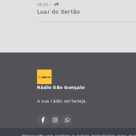
19:30
-
Luar do Sertão
Rádio São Gonçalo
A sua rádio sertaneja.
Nosso site usa cookies e outras tecnologias para q
Todos os direitos reservados.