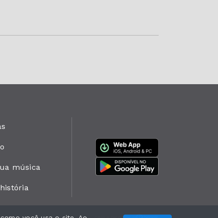
as
to
sua música
história
 como você usa o site. Ao
Com a tecnologia