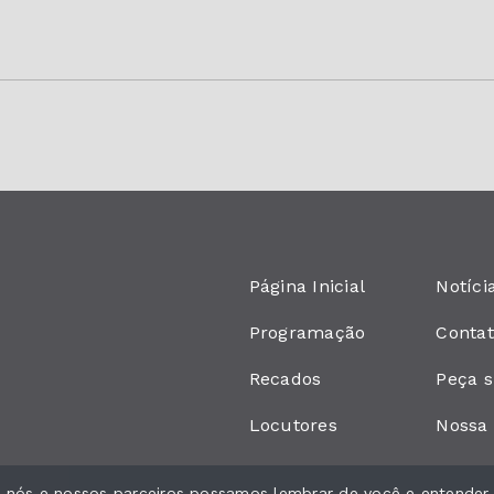
Página Inicial
Notíci
Programação
Conta
Recados
Peça 
Locutores
Nossa 
ue nós e nossos parceiros possamos lembrar de você e entender