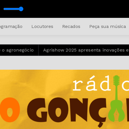
 Junqueira
ogramação
Locutores
Recados
Peça sua música
gronegócio
Agrishow 2025 apresenta inovações em inte